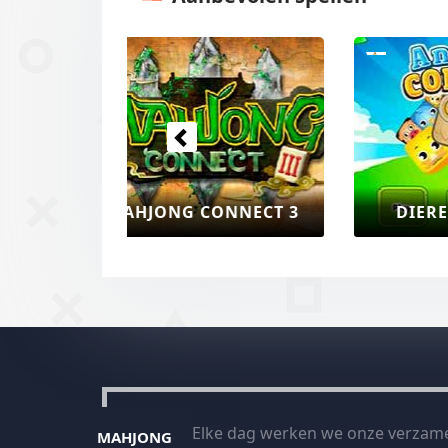
Vorige
MA
DIEREN MAHJONG
Elke dag werken we onze verzame
MAHJONG