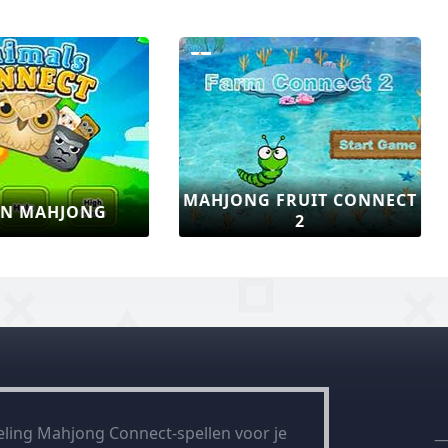
HJONG FRUIT CONNECT
MAHJONG SHUIGO
2
ling Mahjong Connect-spellen voor je