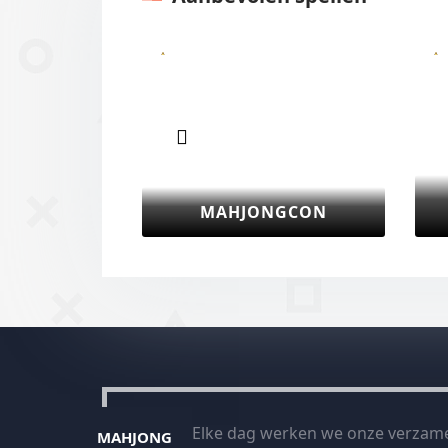
Vorige
BUTTERFLY KYODAI
MAHJON
MAHJONG CONNECT
Elke dag werken we onze verzame
MAHJONG