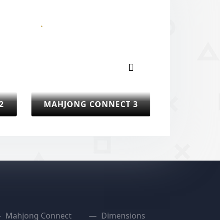
Volgende
MAHJONG FRUIT C
DIEREN MAHJONG
2
Mahjong Connect
Dimensions