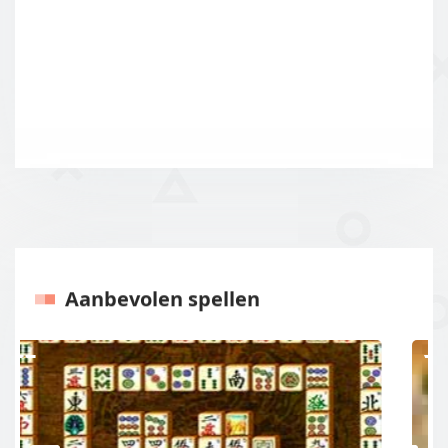
Aanbevolen spellen
Vorige
Volgen