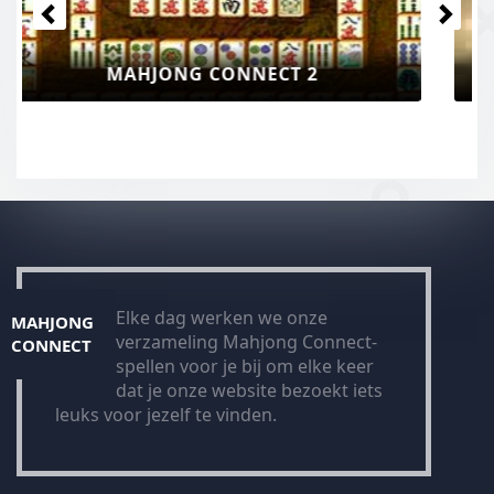
MAHJONG CONNECT 3
Elke dag werken we onze
MAHJONG
verzameling Mahjong Connect-
CONNECT
spellen voor je bij om elke keer
dat je onze website bezoekt iets
leuks voor jezelf te vinden.