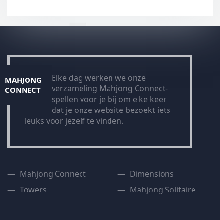
Elke dag werken we onze
MAHJONG
verzameling Mahjong Connect-
CONNECT
spellen voor je bij om elke keer
dat je onze website bezoekt iets
leuks voor jezelf te vinden.
Mahjong Connect
Dimensions
Towers
Mahjong Solitaire