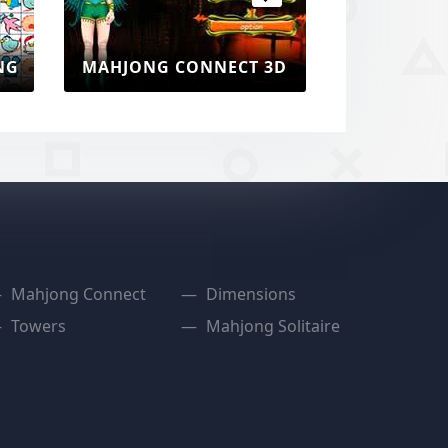
JONG BUG JONG
MAHJONG CONNECT 1
Mahjong Connect
Dimensions
Towers
Mahjong Solitaire