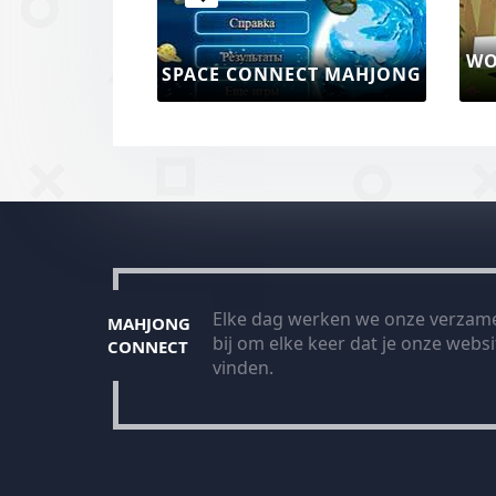
MAHJONG CONNECT 3D
MAHJONG CONN
Elke dag werken we onze verzame
MAHJONG
bij om elke keer dat je onze websit
CONNECT
vinden.