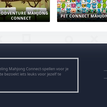
MAHJONG CAT
ECT 5
MAH
CONNECTION
ling Mahjong Connect-spellen voor je
e bezoekt iets leuks voor jezelf te