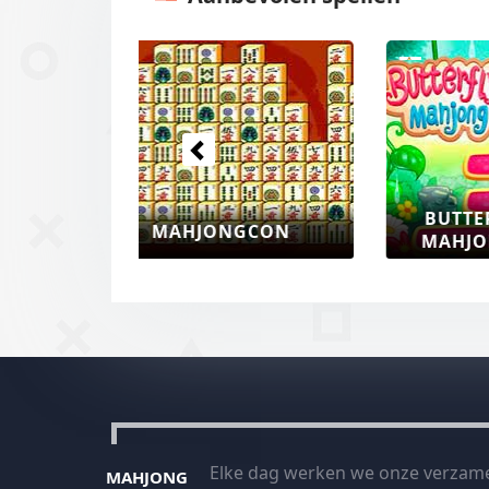
Vorige
MA
DIEREN MAHJONG
Elke dag werken we onze verzame
MAHJONG