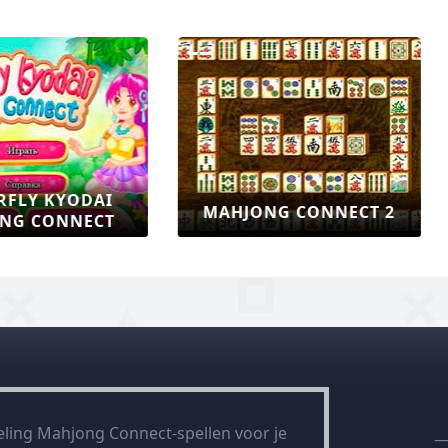
HJONG FRUIT CONNECT
MAHJONG SHUIGO
2
ling Mahjong Connect-spellen voor je