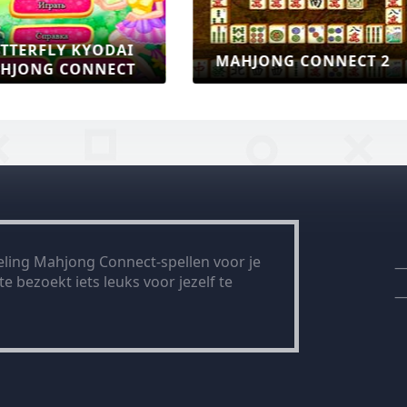
HJONG FRUIT CONNECT
MAHJONG SHUIGO
2
ling Mahjong Connect-spellen voor je
e bezoekt iets leuks voor jezelf te