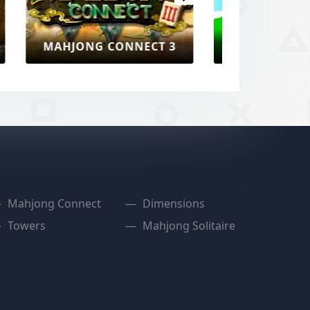
BUG CONNECT MAHJONG
Mahjong Connect
Dimensions
Towers
Mahjong Solitaire