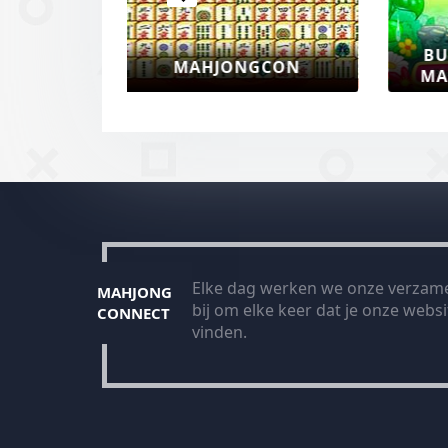
MA
DIEREN MAHJONG
Elke dag werken we onze verzame
MAHJONG
bij om elke keer dat je onze websit
CONNECT
vinden.