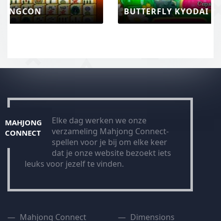
BUTTERFLY KYODAI MAHJONG CONNECT
Elke dag werken we onze
MAHJONG
verzameling Mahjong Connect-
CONNECT
spellen voor je bij om elke keer
dat je onze website bezoekt iets
leuks voor jezelf te vinden.
Mahjong Connect
Dimensions