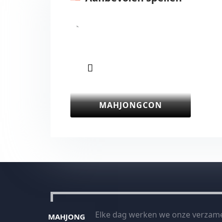
Vorige
MAHJONGCON
Elke dag werken we onze verzame
MAHJONG