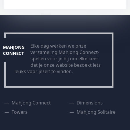
Elke dag werken we onze
MAHJONG
verzameling Mahjong Connect-
CONNECT
spellen voor je bij om elke keer
dat je onze website bezoekt iets
leuks voor jezelf te vinden.
Mahjong Connect
Dimensions
Towers
Mahjong Solitaire