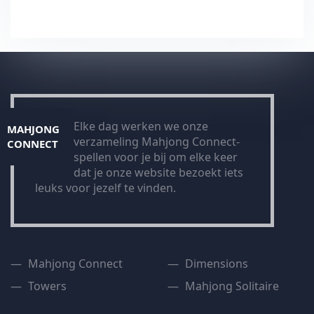
Elke dag werken we onze
MAHJONG
verzameling Mahjong Connect-
CONNECT
spellen voor je bij om elke keer
dat je onze website bezoekt iets
leuks voor jezelf te vinden.
Mahjong Connect
Dimensions
Towers
Mahjong Solitaire